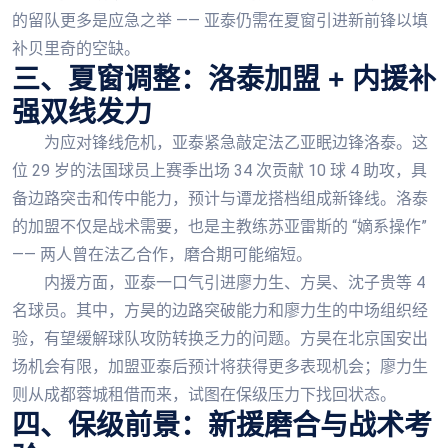
的留队更多是应急之举 —— 亚泰仍需在夏窗引进新前锋以填
补贝里奇的空缺。
三、夏窗调整：洛泰加盟 + 内援补
强双线发力
为应对锋线危机，亚泰紧急敲定法乙亚眠边锋洛泰。这
位 29 岁的法国球员上赛季出场 34 次贡献 10 球 4 助攻，具
备边路突击和传中能力，预计与谭龙搭档组成新锋线。洛泰
的加盟不仅是战术需要，也是主教练苏亚雷斯的 “嫡系操作”
—— 两人曾在法乙合作，磨合期可能缩短。
内援方面，亚泰一口气引进廖力生、方昊、沈子贵等 4
名球员。其中，方昊的边路突破能力和廖力生的中场组织经
验，有望缓解球队攻防转换乏力的问题。方昊在北京国安出
场机会有限，加盟亚泰后预计将获得更多表现机会；廖力生
则从成都蓉城租借而来，试图在保级压力下找回状态。
四、保级前景：新援磨合与战术考