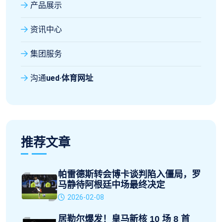
产品展示
资讯中心
集团服务
沟通
ued·体育网址
推荐文章
帕雷德斯转会博卡谈判陷入僵局，罗
马静待阿根廷中场最终决定
2026-02-08
居勒尔爆发！皇马新核 10 场 8 首