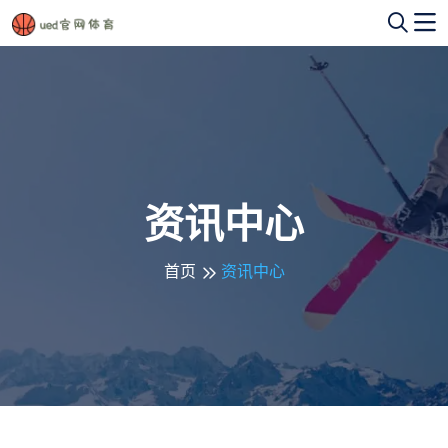
资讯中心
首页
资讯中心