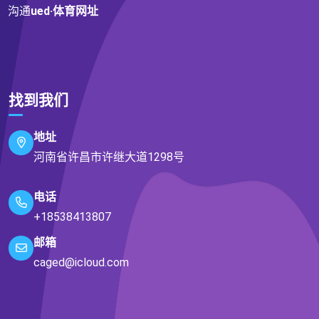
沟通
ued·体育网址
找到我们
地址
河南省许昌市许继大道1298号
电话
+18538413807
邮箱
caged@icloud.com