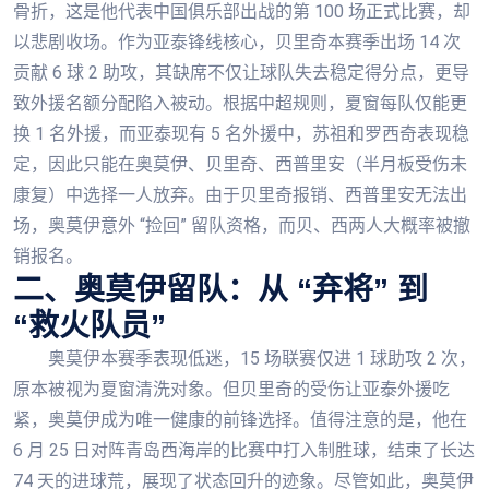
骨折，这是他代表中国俱乐部出战的第 100 场正式比赛，却
以悲剧收场。作为亚泰锋线核心，贝里奇本赛季出场 14 次
贡献 6 球 2 助攻，其缺席不仅让球队失去稳定得分点，更导
致外援名额分配陷入被动。根据中超规则，夏窗每队仅能更
换 1 名外援，而亚泰现有 5 名外援中，苏祖和罗西奇表现稳
定，因此只能在奥莫伊、贝里奇、西普里安（半月板受伤未
康复）中选择一人放弃。由于贝里奇报销、西普里安无法出
场，奥莫伊意外 “捡回” 留队资格，而贝、西两人大概率被撤
销报名。
二、奥莫伊留队：从 “弃将” 到
“救火队员”
奥莫伊本赛季表现低迷，15 场联赛仅进 1 球助攻 2 次，
原本被视为夏窗清洗对象。但贝里奇的受伤让亚泰外援吃
紧，奥莫伊成为唯一健康的前锋选择。值得注意的是，他在
6 月 25 日对阵青岛西海岸的比赛中打入制胜球，结束了长达
74 天的进球荒，展现了状态回升的迹象。尽管如此，奥莫伊