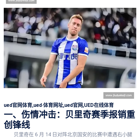
ued官网体育,ued·体育网址,ued官网,UED在线体育
一、伤情冲击：贝里奇赛季报销重
创锋线
贝里奇在 6 月 14 日对阵北京国安的比赛中遭遇右小腿