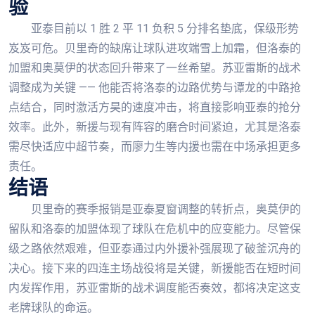
验
亚泰目前以 1 胜 2 平 11 负积 5 分排名垫底，保级形势
岌岌可危。贝里奇的缺席让球队进攻端雪上加霜，但洛泰的
加盟和奥莫伊的状态回升带来了一丝希望。苏亚雷斯的战术
调整成为关键 —— 他能否将洛泰的边路优势与谭龙的中路抢
点结合，同时激活方昊的速度冲击，将直接影响亚泰的抢分
效率。此外，新援与现有阵容的磨合时间紧迫，尤其是洛泰
需尽快适应中超节奏，而廖力生等内援也需在中场承担更多
责任。
结语
贝里奇的赛季报销是亚泰夏窗调整的转折点，奥莫伊的
留队和洛泰的加盟体现了球队在危机中的应变能力。尽管保
级之路依然艰难，但亚泰通过内外援补强展现了破釜沉舟的
决心。接下来的四连主场战役将是关键，新援能否在短时间
内发挥作用，苏亚雷斯的战术调度能否奏效，都将决定这支
老牌球队的命运。