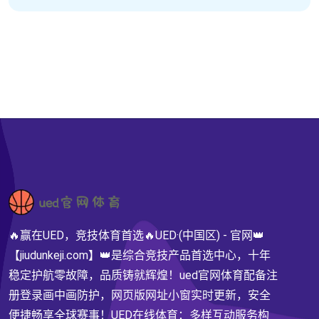
🔥赢在UED，竞技体育首选🔥UED·(中国区) - 官网👑
【jiudunkeji.com】👑是综合竞技产品首选中心，十年
稳定护航零故障，品质铸就辉煌！ued官网体育配备注
册登录画中画防护，网页版网址小窗实时更新，安全
便捷畅享全球赛事！UED在线体育：多样互动服务构